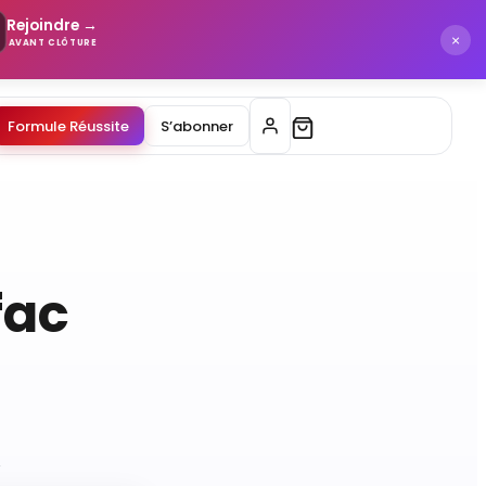
Rejoindre →
×
AVANT CLÔTURE
Formule Réussite
S’abonner
fac
2