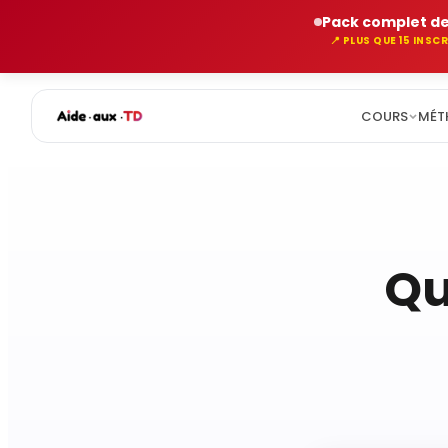
Pack complet de
📍 PLUS QUE 15 INS
COURS
MÉT
Aller
au
contenu
Qu