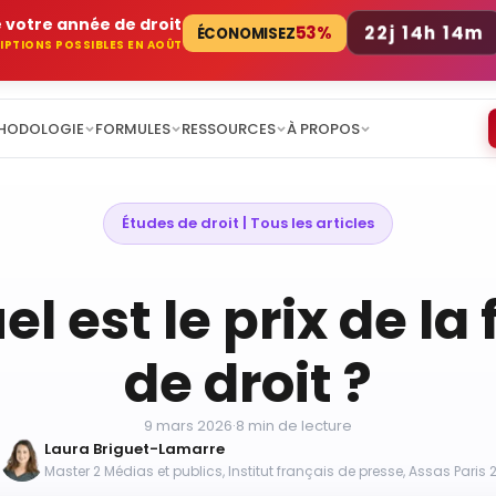
 votre année de droit
22j 14h 14m
53%
ÉCONOMISEZ
CRIPTIONS POSSIBLES EN AOÛT
HODOLOGIE
FORMULES
RESSOURCES
À PROPOS
Études de droit
 | 
Tous les articles
el est le prix de la 
de droit ?
9 mars 2026
·
8 min de lecture
Laura Briguet-Lamarre
Master 2 Médias et publics, Institut français de presse, Assas Paris 