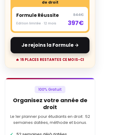
de droit
Formule Réussite
844€
397€
Édition limitée · 12 mois
Je rejoins la Formule →
🔥 15 PLACES RESTANTES CE MOIS-CI
100% Gratuit
Organisez votre année de
droit
Le 1er planner pour étudiants en droit : 52
semaines datées, méthode et bonus.
52 semaines déjà datées