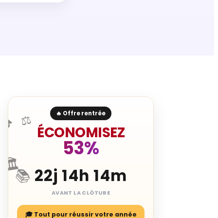
🔥 Offre rentrée
⚖️
🎓
ÉCONOMISEZ
53%
🏛️
22j 14h 14m
📚
AVANT LA CLÔTURE
🎓 Tout pour réussir votre année