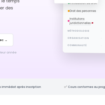
t le temps
Introduction au droit
ner des
Droit des personnes
Institutions
juridictionnelles
MÉTHODOLOGIE
›
ORGANISATION
›
sec →
COMMUNAUTÉ
›
 leur année
✅
 immédiat après inscription
Cours conformes au pr