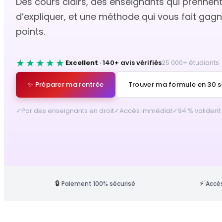
Des cours clairs, des enseignants qui prennen
d’expliquer, et une méthode qui vous fait gag
points.
★★★★★
Excellent
· 140+ avis vérifiés
25 000+ étudiants
✨ Préparer ma rentrée
Trouver ma formule en 30 
✓
Par des enseignants en droit
✓
Accès immédiat
✓
94 % valident
🔒
⚡
Paiement 100% sécurisé
Accès