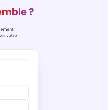
emble ?
hement :
uer votre