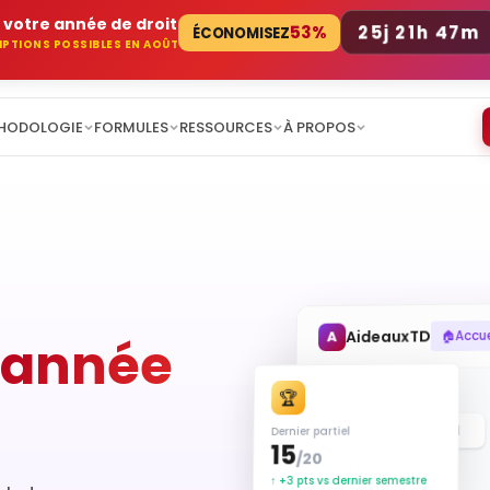
 votre année de droit
25j 21h 47m
53%
ÉCONOMISEZ
RIPTIONS POSSIBLES EN AOÛT
HODOLOGIE
FORMULES
RESSOURCES
À PROPOS
AideauxTD
A
Accue
🏠
année
MATIÈRES L1
🏆
Droit constitutionnel
Dernier partiel
15
/20
Droit de la famille
↑ +3 pts vs dernier semestre