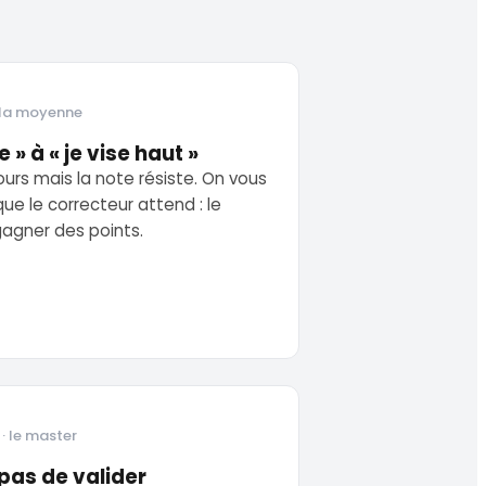
 la moyenne
 » à « je vise haut »
urs mais la note résiste. On vous
e le correcteur attend : le
gagner des points.
· le master
pas de valider