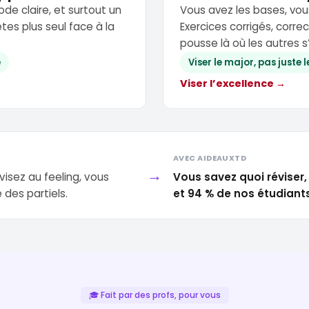
de claire, et surtout un
Vous avez les bases, vou
êtes plus seul face à la
Exercices corrigés, corre
pousse là où les autres s
e
Viser le major, pas juste l
Viser l’excellence →
AVEC AIDEAUXTD
→
visez au feeling, vous
Vous savez quoi réviser
e des partiels.
et 94 % de nos étudiants
🎓 Fait par des profs, pour vous