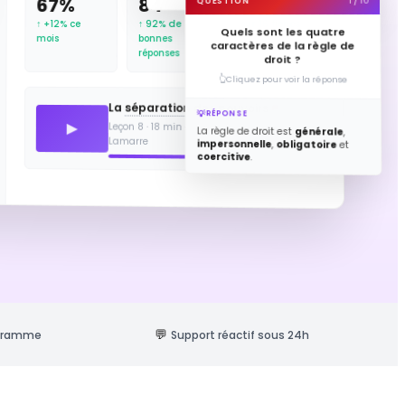
12
84
67%
1 / 10
QUESTION
sur 16 fiches
↑ 92% de
↑ +12% ce
Quels sont les quatre
mois
bonnes
caractères de la règle de
réponses
droit ?
Cliquez pour voir la réponse
La
séparation des pouvoirs
RÉPONSE
Leçon 8 · 18 min · Raphaël Briguet-
La règle de droit est
générale
,
Lamarre
impersonnelle
,
obligatoire
et
coercitive
.
💬
ogramme
Support réactif sous 24h