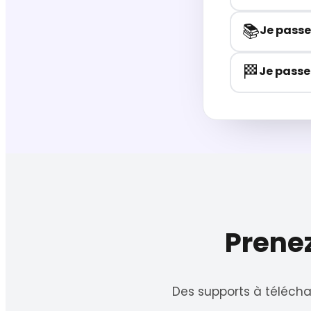
📚
Je passe
🏁
Je passe
Prenez
Des supports à télécha