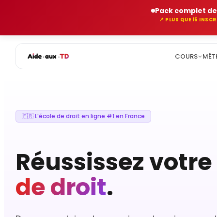
Pack complet de
📍 PLUS QUE 15 INSC
COURS
MÉT
Aller
au
contenu
🇫🇷 L’école de droit en ligne #1 en France
Réussissez votre
de droit
.