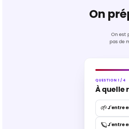
On pré
On est 
pas de m
QUESTION 1 / 4
À quelle
🌱
J'entre 
🪐
J'entre e