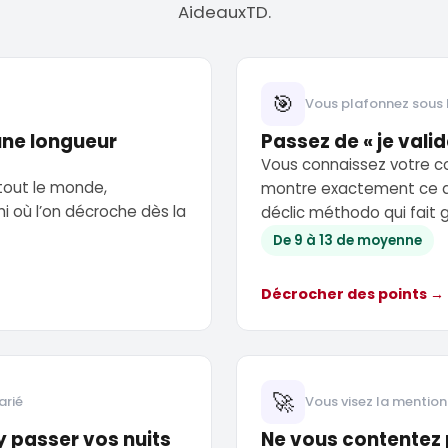
AideauxTD.
🎯
Vous plafonnez sous
 une longueur
Passez de « je valide
Vous connaissez votre co
tout le monde,
montre exactement ce qu
hi où l’on décroche dès la
déclic méthodo qui fait 
De 9 à 13 de moyenne
Décrocher des points →
🚀
arié
Vous visez la mention 
y passer vos nuits
Ne vous contentez 