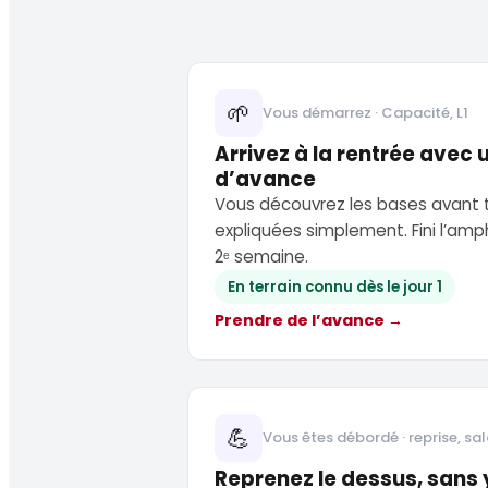
🌱
Vous démarrez · Capacité, L1
Arrivez à la rentrée avec
d’avance
Vous découvrez les bases avant 
expliquées simplement. Fini l’amp
2ᵉ semaine.
En terrain connu dès le jour 1
Prendre de l’avance →
💪
Vous êtes débordé · reprise, sal
Reprenez le dessus, sans 