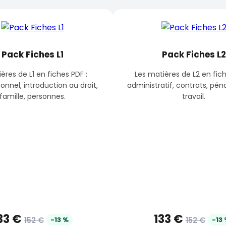
Pack Fiches L1
Pack Fiches L2
ères de L1 en fiches PDF :
Les matières de L2 en fich
ionnel, introduction au droit,
administratif, contrats, péna
famille, personnes.
travail.
33 €
133 €
152 €
-13 %
152 €
-13