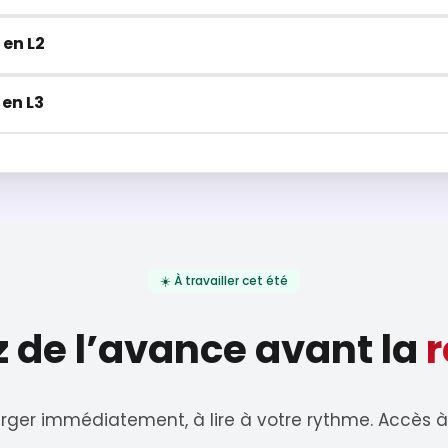
 en L2
 en L3
☀️ À travailler cet été
 de l’avance avant la
r
rger immédiatement, à lire à votre rythme. Accès 