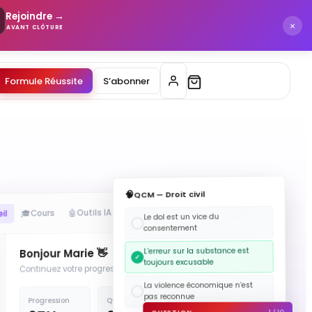
Rejoindre →
×
AVANT CLÔTURE
Formule Réussite
S’abonner
QCM — Droit civil
ML
🔍
🌙
Communauté
💬
Outils IA
🤖
Cours
🎓
il
Le dol est un vice du
consentement
L’erreur sur la substance est
Bonjour Marie 👋
toujours excusable
Continuez votre progression en Droit constitutionnel
La violence économique n’est
pas reconnue
Fiches lues
QCM réussis
Progression