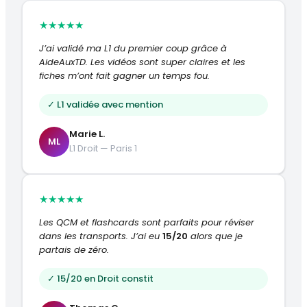
Flashcards : Le commissaire aux
★
★
★
★
★
compte et les salariés de la
FLASHCARDS
société
J’ai validé ma L1 du premier coup grâce à
Fiche d'arrêt : Commissaire aux
AideAuxTD. Les vidéos sont super claires et les
FICHE-ARRET
comptes
fiches m’ont fait gagner un temps fou.
Leçon : Le fonctionnement courant de
LEÇON
✓ L1 validée avec mention
la société
QCM : Le fonctionnement courant de la
Marie L.
QCM
société
ML
L1 Droit — Paris 1
Flashcards : Le fonctionnement
FLASHCARDS
courant de la société
Cas pratique : Mini cas pratique
★
★
★
★
★
CAS-PRATIQUE
– Administrateur provisoire
Les QCM et flashcards sont parfaits pour réviser
Cas pratique : Acteurs de la
CAS-PRATIQUE
dans les transports. J’ai eu
15/20
alors que je
société
partais de zéro.
THÈME 4 : LA MODIFICATION DE LA
✓ 15/20 en Droit constit
SOCIÉTÉ