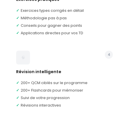
Fiche d'arrêt : Affectio societatis
FICHE-ARRET
Leçon : Formalités de constitution de
Exercices types corrigés en détail
LEÇON
la société
Méthodologie pas à pas
QCM : Formalités de constitution de la
Conseils pour gagner des points
QCM
société
Applications directes pour vos TD
Flashcards : Formalités de
FLASHCARDS
constitution de la société
Leçon : La personnalité morale de la
LEÇON
4
société
🧠
QCM : La personnalité morale de la
QCM
société
Révision intelligente
Flashcards : La personnalité
FLASHCARDS
200+ QCM ciblés sur le programme
morale de la société
200+ Flashcards pour mémoriser
Leçon : Sociétés sans personnalité
LEÇON
morale
Suivi de votre progression
Révisions interactives
QCM : Sociétés sans personnalité
QCM
morale
Flashcards : Sociétés sans
FLASHCARDS
personnalité morale