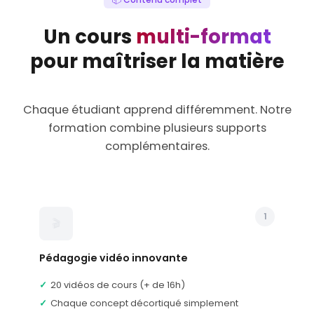
Question de cours : Société
QUESTION-COURS
et entreprise
Un cours
multi-format
Leçon : Sources du droit des sociétés
LEÇON
pour maîtriser la matière
QCM : Sources du droit des sociétés
QCM
Flashcards : Sources du droit des
FLASHCARDS
sociétés
Chaque étudiant apprend différemment. Notre
Leçon : Classifications des sociétés
LEÇON
formation combine plusieurs supports
QCM : Classification des sociétés
QCM
complémentaires.
Flashcards : Classification des
FLASHCARDS
sociétés
THÈME 2 : LA CONSTITUTION DE LA
1
SOCIÉTÉ
🎬
Leçon : Consentement capacité et
LEÇON
objet social
Pédagogie vidéo innovante
QCM : Consentement capacité et objet
20 vidéos de cours (+ de 16h)
QCM
social
Chaque concept décortiqué simplement
Flashcards : Consentement