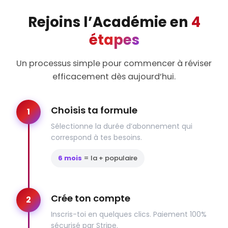
– Fusion
Rejoins l’Académie en
4
Leçon : Groupes de sociétés
LEÇON
QCM : Groupes de sociétés
QCM
étapes
Flashcards : Groupes de sociétés
FLASHCARDS
Un processus simple pour commencer à réviser
efficacement dès aujourd’hui.
THÈME 5 : DISSOLUTION DES SOCIÉTÉS
Leçon : Causes de dissolution
LEÇON
Choisis ta formule
QCM : Causes de dissolution
1
QCM
Flashcards : Causes de
Sélectionne la durée d’abonnement qui
FLASHCARDS
dissolution
correspond à tes besoins.
Leçon : Effets de la dissolution
LEÇON
6 mois
= la + populaire
QCM : Effets de la dissolution
QCM
Flashcards : Effets de la
FLASHCARDS
dissolution
Crée ton compte
2
Question de cours :
QUESTION-COURS
Dissolution
Inscris-toi en quelques clics. Paiement 100%
sécurisé par Stripe.