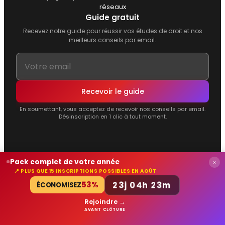
réseaux
Guide gratuit
Recevez notre guide pour réussir vos études de droit et nos
meilleurs conseils par email.
Recevoir le guide
En soumettant, vous acceptez de recevoir nos conseils par email.
Désinscription en 1 clic à tout moment.
Pack complet de votre année
Produits
×
📍 PLUS QUE 15 INSCRIPTIONS POSSIBLES EN AOÛT
23j 04h 22m
53%
ÉCONOMISEZ
Ressources
Rejoindre →
AVANT CLÔTURE
À propos