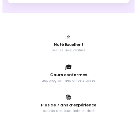
⭐
Noté Excellent
sur les avis vérifiés
🎓
Cours conformes
aux programmes universitaires
📚
Plus de 7 ans d’expérience
auprès des étudiants en droit