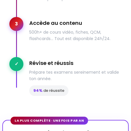
Commentaire d'arrêt :
COMMENTAIRE
Unanimité des associés
Commentaire d'arrêt : Exclusion
COMMENTAIRE
pour justes motifs
Accède au contenu
3
Dissertation : Dissolution
DISSERTATION
500h+ de cours vidéo, fiches, QCM,
flashcards… Tout est disponible 24h/24.
Révise et réussis
✓
Prépare tes examens sereinement et valide
ton année.
94%
de réussite
LA PLUS COMPLÈTE · UNE FOIS PAR AN