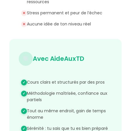
ressources
Leçon : Droits des associés – Droits
LEÇON
politiques et droits financiers
Stress permanent et peur de l’échec
QCM : Droit des associés : droits
QCM
Aucune idée de ton niveau réel
politiques et droits financiers
Flashcards : Droit des associés :
droits politiques et droits
FLASHCARDS
financiers
Question de cours :
QUESTION-COURS
🎯
Avec AideAuxTD
Dividende
Leçon : Droits patrimoniaux (droit des
LEÇON
associés sur les parts sociales)
QCM : Droits patrimoniaux
Cours clairs et structurés par des pros
QCM
Flashcards : Droits patrimoniaux
FLASHCARDS
Méthodologie maîtrisée, confiance aux
Fiche d'arrêt : Nullité de
partiels
FICHE-ARRET
l'exclusion abusive d'un associé
Tout au même endroit, gain de temps
Leçon : Obligations des associés et
LEÇON
énorme
abus de droit
QCM : Obligations des associés et
Sérénité : tu sais que tu es bien préparé
QCM