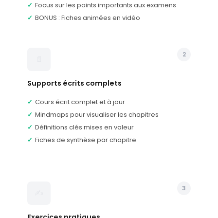
FLASHCARDS
Focus sur les points importants aux examens
capacité et objet social
BONUS : Fiches animées en vidéo
Leçon : Apports et capital social
LEÇON
QCM : Apports et capital social
QCM
Flashcards : Apports et capital
2
FLASHCARDS
social
📄
Cas pratique : Mini cas pratique
CAS-PRATIQUE
– Apports
Supports écrits complets
Leçon : Participation aux résultats
LEÇON
Cours écrit complet et à jour
QCM : Participation aux résultats
QCM
Mindmaps pour visualiser les chapitres
Flashcards : Participation aux
Définitions clés mises en valeur
FLASHCARDS
résultats
Fiches de synthèse par chapitre
Leçon : Affectio societatis (volonté de
LEÇON
s'associer) et pluralité d'associés
QCM : Affectio societatis et pluralité
QCM
d'associés
3
✍️
Flashcards : Affectio societatis et
FLASHCARDS
pluralité d'associés
Exercices pratiques