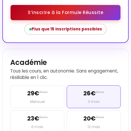
S’inscrire à la Formule Réussite
Plus que 15 inscriptions possibles
Académie
Tous les cours, en autonomie. Sans engagement,
résiliable en 1 clic.
29€
26€
/mois
/mois
Mensuel
3 mois
23€
20€
/mois
/mois
6 mois
12 mois