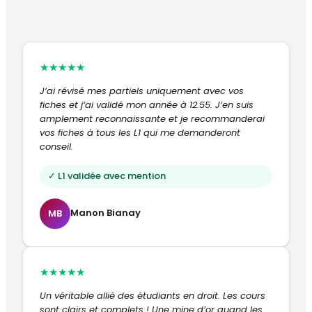
★
★
★
★
★
J’ai révisé mes partiels uniquement avec vos
fiches et j’ai validé mon année à 12.55. J’en suis
amplement reconnaissante et je recommanderai
vos fiches à tous les L1 qui me demanderont
conseil.
✓ L1 validée avec mention
Manon Bianay
MB
★
★
★
★
★
Un véritable allié des étudiants en droit. Les cours
sont clairs et complets ! Une mine d’or quand les