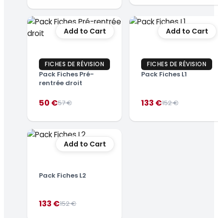
Add to Cart
Add to Cart
FICHES DE RÉVISION
FICHES DE RÉVISION
Pack Fiches Pré-
Pack Fiches L1
rentrée droit
50 €
133 €
Compare
Compare
57 €
152 €
to
to
Add to Cart
Pack Fiches L2
133 €
Compare
152 €
to