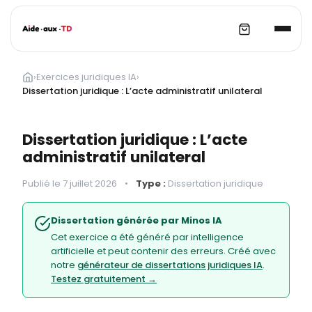
Aller
au
›
Exercices juridiques IA
›
contenu
Dissertation juridique : L’acte administratif unilateral
Dissertation juridique : L’acte
administratif unilateral
Publié le 7 juillet 2026
•
Type :
Dissertation juridique
Dissertation générée par Minos IA
Cet exercice a été généré par intelligence
artificielle et peut contenir des erreurs. Créé avec
notre
générateur de dissertations juridiques IA
.
Testez gratuitement →