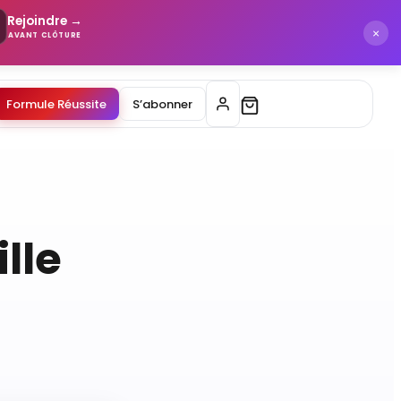
Rejoindre →
×
AVANT CLÔTURE
Formule Réussite
S’abonner
lle