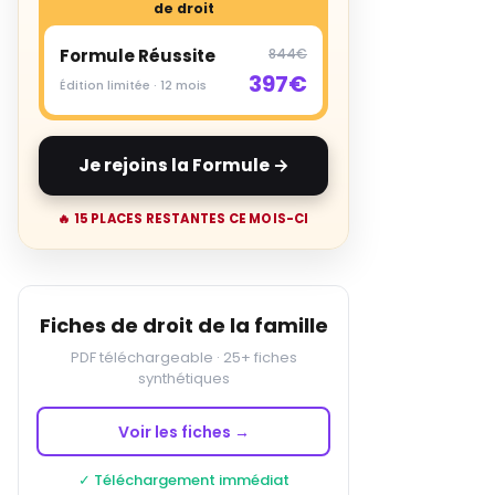
de droit
Formule Réussite
844€
397€
Édition limitée · 12 mois
Je rejoins la Formule →
🔥 15 PLACES RESTANTES CE MOIS-CI
Fiches de droit de la famille
PDF téléchargeable · 25+ fiches
synthétiques
Voir les fiches →
✓ Téléchargement immédiat