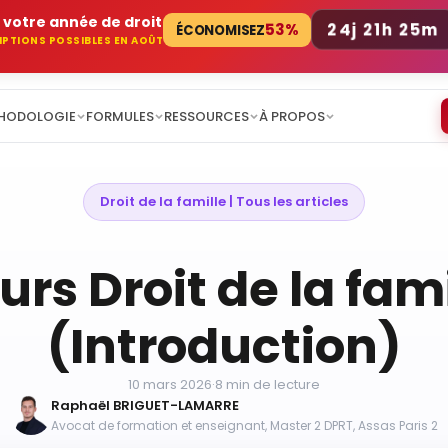
 votre année de droit
24j 21h 25m
53%
ÉCONOMISEZ
RIPTIONS POSSIBLES EN AOÛT
HODOLOGIE
FORMULES
RESSOURCES
À PROPOS
Droit de la famille
 | 
Tous les articles
urs Droit de la fami
(Introduction)
10 mars 2026
·
8 min de lecture
Raphaël BRIGUET-LAMARRE
Avocat de formation et enseignant, Master 2 DPRT, Assas Paris 2