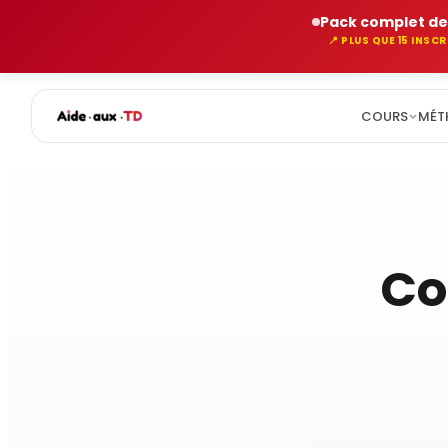
Pack complet de
📍 PLUS QUE 15 INSC
COURS
MÉT
Aller
au
contenu
Co