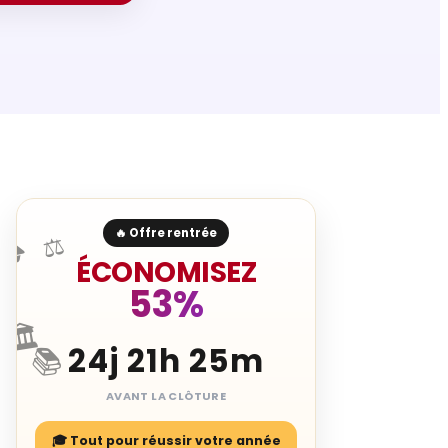
🔥 Offre rentrée
⚖️
🎓
ÉCONOMISEZ
53%
🏛️
24j 21h 25m
📚
AVANT LA CLÔTURE
🎓 Tout pour réussir votre année