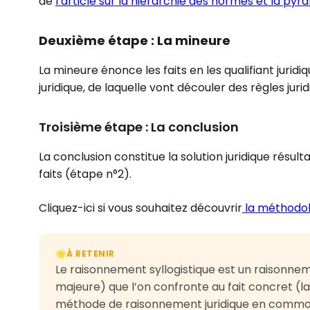
de
l’article sur la hiérarchie des normes et la pyr
Deuxième étape : La mineure
La mineure énonce les faits en les qualifiant jurid
juridique, de laquelle vont découler des règles jurid
Troisième étape : La conclusion
La conclusion constitue la solution juridique résult
faits (étape n°2).
Cliquez-ici si vous souhaitez découvrir
la méthodolo
À RETENIR
🌟
Le raisonnement syllogistique est un raisonneme
majeure) que l’on confronte au fait concret (la
méthode de raisonnement juridique en common 