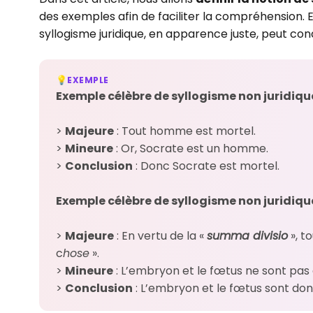
des exemples afin de faciliter la compréhension. E
syllogisme juridique, en apparence juste, peut con
EXEMPLE
💡
Exemple célèbre de syllogisme non juridique
>
Majeure
: Tout homme est mortel.
>
Mineure
: Or, Socrate est un homme.
>
Conclusion
: Donc Socrate est mortel.
Exemple célèbre de syllogisme non juridiqu
>
Majeure
: En vertu de la «
summa divisio
», t
c
hose
».
>
Mineure
: L’embryon et le fœtus ne sont pas 
>
Conclusion
: L’embryon et le fœtus sont do