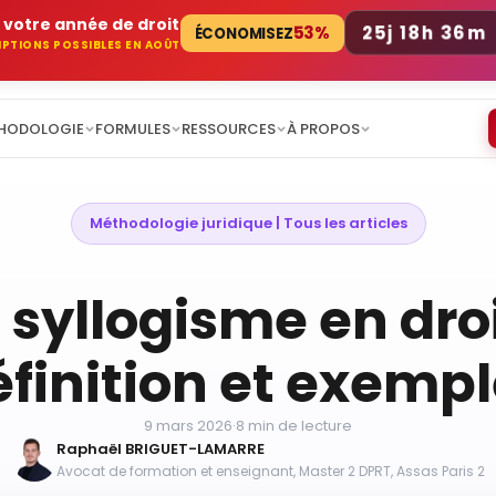
 votre année de droit
25j 18h 36m
53%
ÉCONOMISEZ
RIPTIONS POSSIBLES EN AOÛT
HODOLOGIE
FORMULES
RESSOURCES
À PROPOS
Méthodologie juridique
 | 
Tous les articles
 syllogisme en droi
finition et exemp
9 mars 2026
·
8 min de lecture
Raphaël BRIGUET-LAMARRE
Avocat de formation et enseignant, Master 2 DPRT, Assas Paris 2