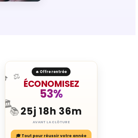
🔥 Offre rentrée
⚖️
🎓
ÉCONOMISEZ
53%
🏛️
25j 18h 36m
📚
AVANT LA CLÔTURE
🎓 Tout pour réussir votre année