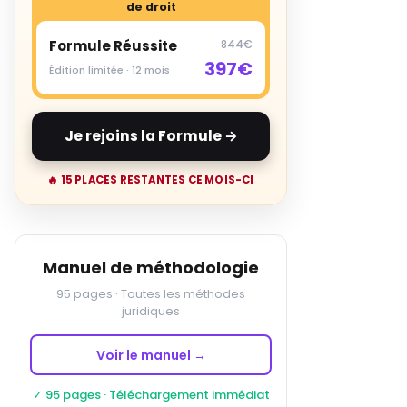
de droit
Formule Réussite
844€
397€
Édition limitée · 12 mois
Je rejoins la Formule →
🔥 15 PLACES RESTANTES CE MOIS-CI
Manuel de méthodologie
95 pages · Toutes les méthodes
juridiques
Voir le manuel →
✓ 95 pages · Téléchargement immédiat