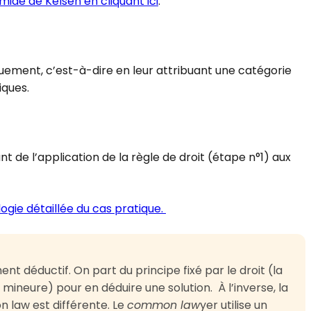
amide de Kelsen en cliquant ici
.
iquement, c’est-à-dire en leur attribuant une catégorie
iques.
ant de l’application de la règle de droit (étape n°1) aux
gie détaillée du cas pratique.
nt déductif. On part du principe fixé par le droit (la
 mineure) pour en déduire une solution. À l’inverse, la
law est différente. Le
common law
yer utilise un