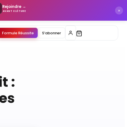
Rejoindre →
×
AVANT CLÔTURE
Formule Réussite
S’abonner
t :
les