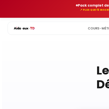
Pack complet de
📍 PLUS QUE 15 INSC
COURS
MÉT
Aller
au
contenu
Le
Dé