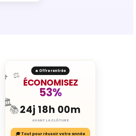
🔥 Offre rentrée
⚖️
🎓
ÉCONOMISEZ
53%
🏛️
24j 18h 00m
📚
AVANT LA CLÔTURE
🎓 Tout pour réussir votre année