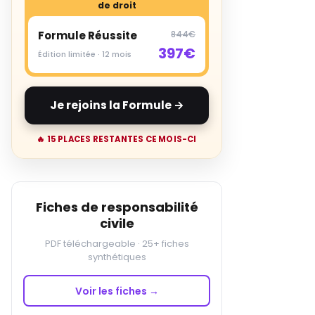
de droit
Formule Réussite
844€
397€
Édition limitée · 12 mois
Je rejoins la Formule →
🔥 15 PLACES RESTANTES CE MOIS-CI
Fiches de responsabilité
civile
PDF téléchargeable · 25+ fiches
synthétiques
Voir les fiches →