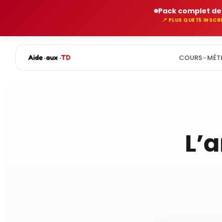
Pack complet de 
📍 PLUS QUE 15 INSC
COURS
MÉT
Aller
au
contenu
L’a