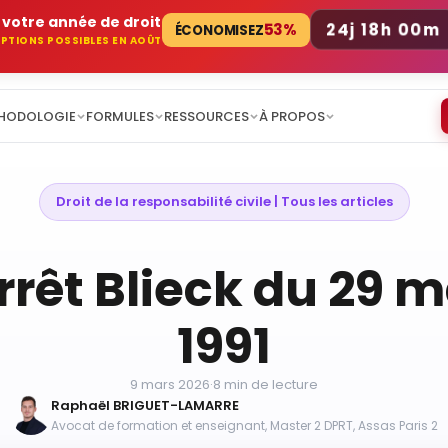
votre année de droit
24j 18h 00m
53%
ÉCONOMISEZ
RIPTIONS POSSIBLES EN AOÛT
HODOLOGIE
FORMULES
RESSOURCES
À PROPOS
Droit de la responsabilité civile
 | 
Tous les articles
rrêt Blieck du 29 
1991
9 mars 2026
·
8 min de lecture
Raphaël BRIGUET-LAMARRE
Avocat de formation et enseignant, Master 2 DPRT, Assas Paris 2