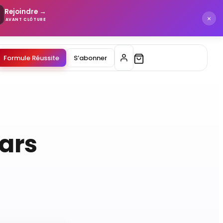
Rejoindre →
×
AVANT CLÔTURE
Formule Réussite
S’abonner
mars