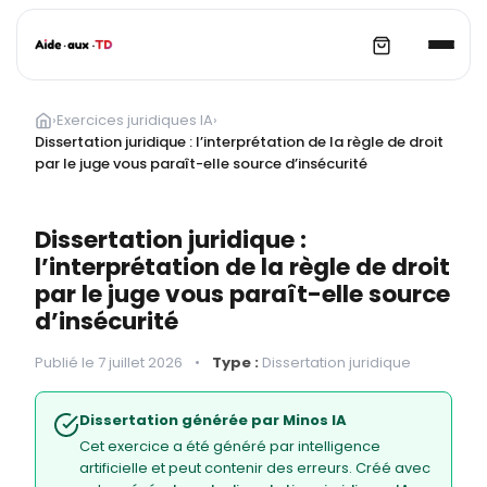
Aller
au
›
Exercices juridiques IA
›
contenu
Dissertation juridique : l’interprétation de la règle de droit
par le juge vous paraît-elle source d’insécurité
Dissertation juridique :
l’interprétation de la règle de droit
par le juge vous paraît-elle source
d’insécurité
Publié le 7 juillet 2026
•
Type :
Dissertation juridique
Dissertation générée par Minos IA
Cet exercice a été généré par intelligence
artificielle et peut contenir des erreurs. Créé avec