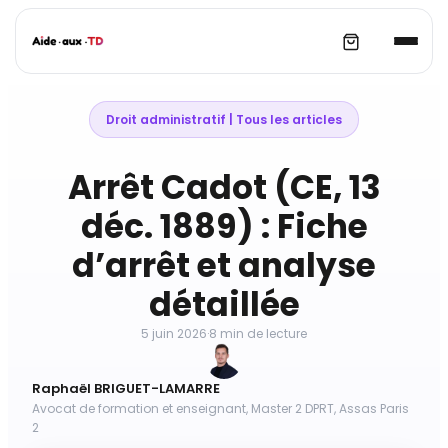
Aller
au
Droit administratif
 | 
Tous les articles
contenu
Arrêt Cadot (CE, 13
déc. 1889) : Fiche
d’arrêt et analyse
détaillée
5 juin 2026
·
8 min de lecture
Raphaël BRIGUET-LAMARRE
Avocat de formation et enseignant, Master 2 DPRT, Assas Paris
2