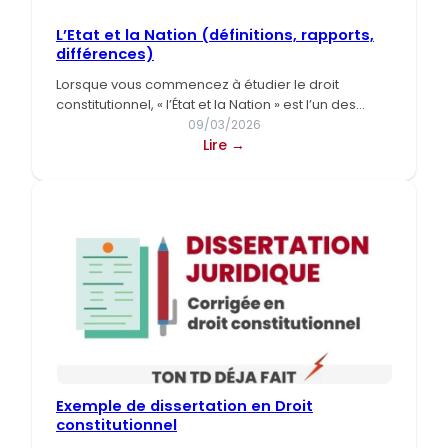
L’Etat et la Nation (définitions, rapports,
différences)
Lorsque vous commencez à étudier le droit
constitutionnel, « l’État et la Nation » est l’un des
premiers…
09/03/2026
:
Lire →
L’Etat
et
la
Nation
(définitions,
rapports,
différences)
Exemple de dissertation en Droit
constitutionnel