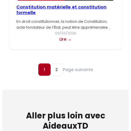
Constitution matérielle et constitution
formelle
En droit constitutionnel, la notion de Constitution,
acte fondateur de l’État, peut être appréhendée
selon deux perspectives distinctes…
09/03/2026
:
Lire →
Constitution
matérielle
et
constitution
1
2
Page suivante
formelle
Aller plus loin avec
AideauxTD