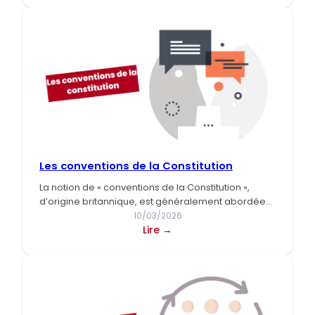
contrôle
de
conventionnalité
Les conventions de la Constitution
La notion de « conventions de la Constitution »,
d’origine britannique, est généralement abordée
dans l’introduction au droit…
10/03/2026
:
Lire →
Les
conventions
de
la
Constitution