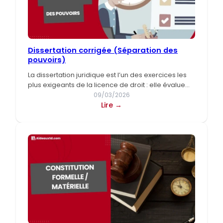
Dissertation corrigée (Séparation des
pouvoirs)
La dissertation juridique est l’un des exercices les
plus exigeants de la licence de droit : elle évalue…
09/03/2026
:
Lire →
Dissertation
corrigée
(Séparation
des
pouvoirs)