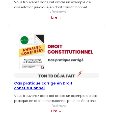
Vous trouverez dans cet article un exemple de
dissertation juridique en droit constitutionnel
intégralement rédigée. Il s’agit d’une…
09/03/2026
:
Lire →
Exemple
de
dissertation
en
Droit
constitutionnel
Cas pratique corrigé en Droit
constitutionnel
Vous trouverez dans cet article un exemple de cas
pratique en droit constitutionnel pour les étudiants
en première…
09/03/2026
:
Lire →