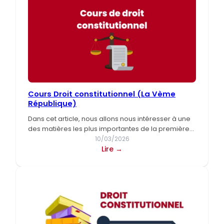
semi-
directe)
Cours Droit constitutionnel (La Vème
République)
Dans cet article, nous allons nous intéresser à une
des matières les plus importantes de la première
année…
10/03/2026
:
Lire →
Cours
Droit
constitutionnel
(La
Vème
République)