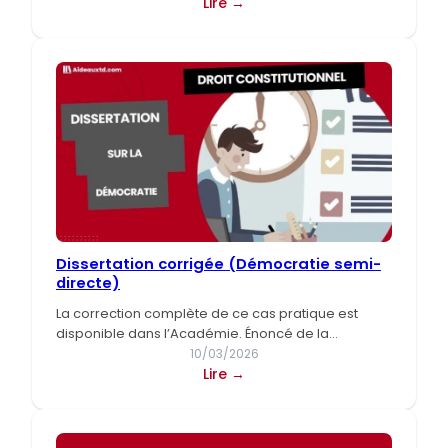
:
Lire →
Annales
Droit
constitutionnel
(L1)
–
Tous
les
sujets
Dissertation corrigée (Démocratie semi-
directe)
La correction complète de ce cas pratique est
disponible dans l’Académie. Énoncé de la
dissertation Réalisez une dissertation…
10/03/2026
:
Lire →
Dissertation
corrigée
(Démocratie