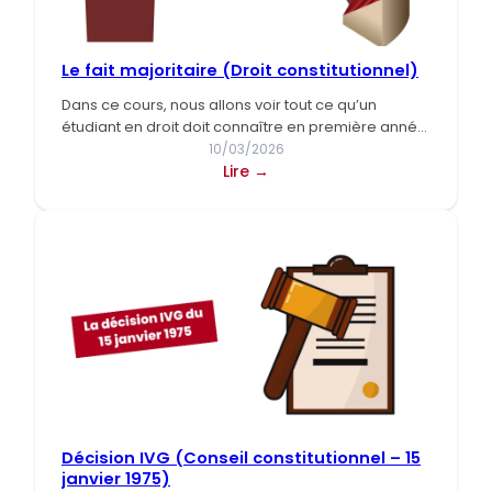
Le fait majoritaire (Droit constitutionnel)
Dans ce cours, nous allons voir tout ce qu’un
étudiant en droit doit connaître en première année
de…
10/03/2026
:
Lire →
Le
fait
majoritaire
(Droit
constitutionnel)
Décision IVG (Conseil constitutionnel – 15
janvier 1975)