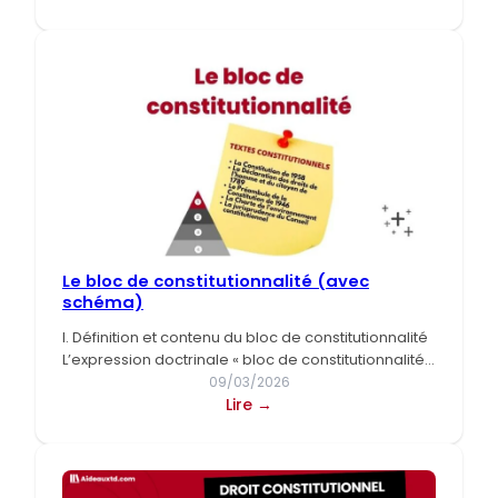
Cas
pratique
corrigé
en
Droit
constitutionnel
Le bloc de constitutionnalité (avec
schéma)
I. Définition et contenu du bloc de constitutionnalité
L’expression doctrinale « bloc de constitutionnalité »
sert à désigner l’ensemble de…
09/03/2026
:
Lire →
Le
bloc
de