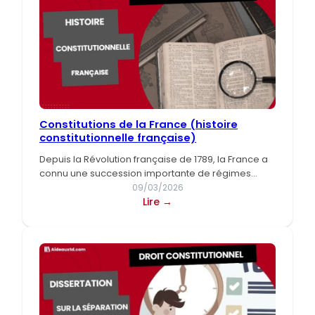
constitutionnalité
(avec
schéma)
Constitutions de la France (histoire
constitutionnelle française)
Depuis la Révolution française de 1789, la France a
connu une succession importante de régimes
politiques et de…
09/03/2026
:
Lire →
Constitutions
de
la
France
(histoire
constitutionnelle
française)