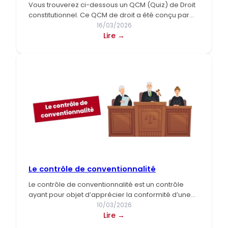
Vous trouverez ci-dessous un QCM (Quiz) de Droit
constitutionnel. Ce QCM de droit a été conçu par
un…
16/03/2026
:
Lire →
QCM,
Quiz
–
Droit
constitutionnel
(L1,
S1)
Le contrôle de conventionnalité
Le contrôle de conventionnalité est un contrôle
ayant pour objet d’apprécier la conformité d’une
loi par rapport à…
10/03/2026
:
Lire →
Le