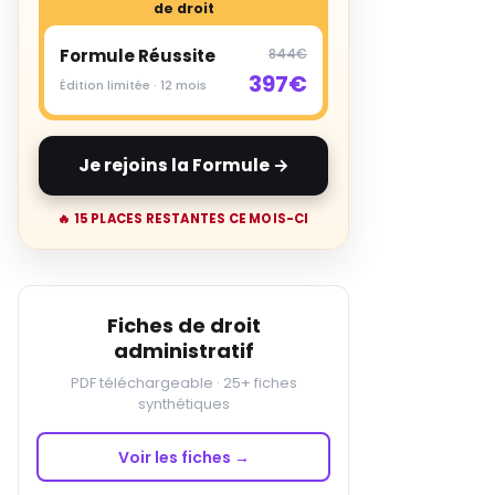
de droit
Formule Réussite
844€
397€
Édition limitée · 12 mois
Je rejoins la Formule →
🔥 15 PLACES RESTANTES CE MOIS-CI
Fiches de droit
administratif
PDF téléchargeable · 25+ fiches
synthétiques
Voir les fiches →