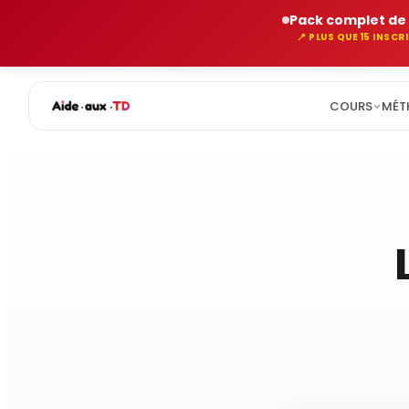
Pack complet de 
📍 PLUS QUE 15 INSC
COURS
MÉT
Aller
au
contenu