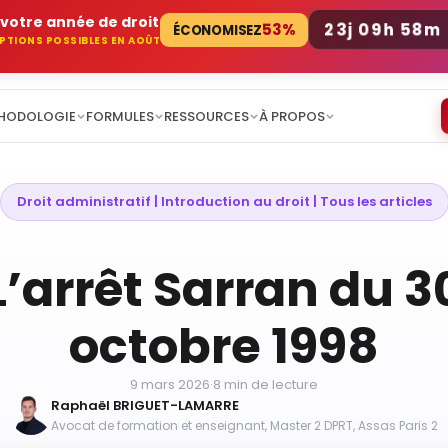
votre année de droit
23j 09h 58m
53%
ÉCONOMISEZ
RIPTIONS POSSIBLES EN AOÛT
HODOLOGIE
FORMULES
RESSOURCES
À PROPOS
Droit administratif
 | 
Introduction au droit
 | 
Tous les articles
L’arrêt Sarran du 3
octobre 1998
9 mars 2026
·
8 min de lecture
Raphaël BRIGUET-LAMARRE
Avocat de formation et enseignant, Master 2 DPRT, Assas Paris 2