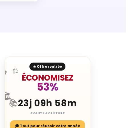
🔥 Offre rentrée
⚖️
🎓
ÉCONOMISEZ
53%
🏛️
23j 09h 58m
📚
AVANT LA CLÔTURE
🎓 Tout pour réussir votre année