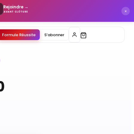
Rejoindre →
×
AVANT CLÔTURE
Formule Réussite
S’abonner
0