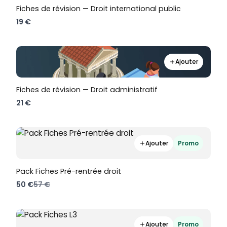
Fiches de révision — Droit international public
19 €
Ajouter
Fiches de révision — Droit administratif
21 €
Ajouter
Promo
Pack Fiches Pré-rentrée droit
Compare
50 €
57 €
to
Ajouter
Promo