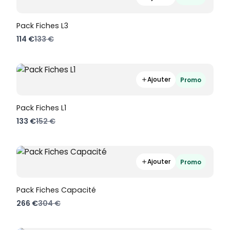
Pack Fiches L3
Compare
114 €
133 €
to
Ajouter
Promo
Pack Fiches L1
Compare
133 €
152 €
to
Ajouter
Promo
Pack Fiches Capacité
Compare
266 €
304 €
to