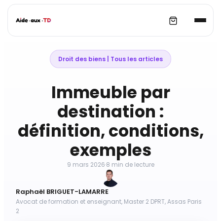
Aller
au
Droit des biens
 | 
Tous les articles
contenu
Immeuble par
destination :
définition, conditions,
exemples
9 mars 2026
·
8 min de lecture
Raphaël BRIGUET-LAMARRE
Avocat de formation et enseignant, Master 2 DPRT, Assas Paris
2