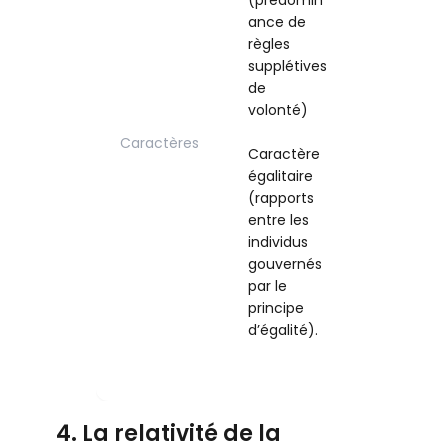
(prédomin
ne sont
ance de
pas libres
règles
d’y
supplétives
déroger).
de
volonté)
Caractère
inégalitair
Caractères
Caractère
(attribue
égalitaire
aux
(rapports
pouvoirs
entre les
publics de
individus
prérogativ
gouvernés
es de
par le
puissance
principe
publique,
d’égalité).
exorbitant
es du droi
commun)
4. La relativité de la