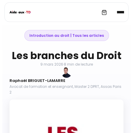
Aller
au
Introduction au droit
 | 
Tous les articles
contenu
Les branches du Droit
9 mars 2026
·
8 min de lecture
Raphaël BRIGUET-LAMARRE
Avocat de formation et enseignant, Master 2 DPRT, Assas Paris
2