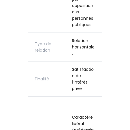
particulier
opposition
aux
personnes
publiques.
Relation
Type de
Relation
horizontale
relation
verticale.
.
Satisfactio
Satisfacti
n de
n de
Finalité
l’intérêt
l’intérêt
privé
général
Caractère
impératif
Caractère
(les
libéral
individus