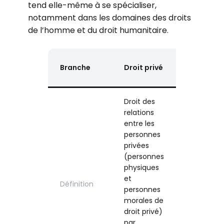
tend elle-même à se spécialiser,
notamment dans les domaines des droits
de l’homme et du droit humanitaire.
Droit
Branche
Droit privé
public
Droit des
relations
entre les
personnes
Droit des
privées
relations
(personnes
au sein de
physiques
l’État
et
Définition
(Administ
personnes
ation) et
morales de
entre l’Éta
droit privé)
et les
par