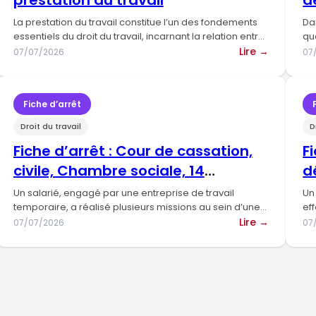
prestation du travail
d
ou
d
ennemie
La prestation du travail constitue l’un des fondements
Da
nde
de
essentiels du droit du travail, incarnant la relation entre
qu
iété
l’employeur…
l’entrepr
:
Lire →
07/07/2026
07
ertation
?
Dissertat
dique
juridique
ce
:
Fiche d’arrêt
La
Droit du travail
D
rté
prestati
dicale
du
Fiche d’arrêt : Cour de cassation,
F
travail
civile, Chambre sociale, 14
d
décembre 2022, 21-19.628, Inédit
ger
Un salarié, engagé par une entreprise de travail
Un
temporaire, a réalisé plusieurs missions au sein d’une
ef
téger
société en…
:
ra
Lire →
07/07/2026
07
ertation
Fiche
dique
d’arrêt
:
Cour
pension
de
cassatio