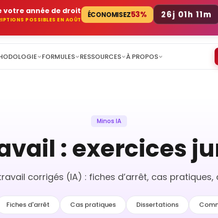
 votre année de droit
26j 01h 11m
53%
ÉCONOMISEZ
CRIPTIONS POSSIBLES EN AOÛT
HODOLOGIE
FORMULES
RESSOURCES
À PROPOS
Minos IA
avail : exercices j
ravail corrigés (IA) : fiches d’arrêt, cas pratique
Fiches d'arrêt
Cas pratiques
Dissertations
Comm