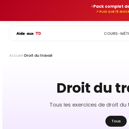
Pack complet de
📍 PLUS QUE 15 INS
COURS
MÉT
Aller
au
Accueil
›
Droit du travail
contenu
Droit du tr
Tous les exercices de droit du t
Tous