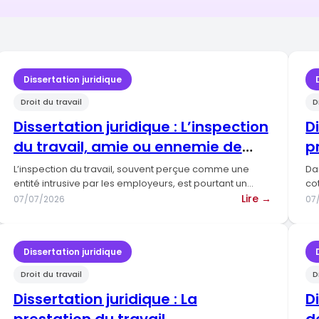
Dissertation juridique
Droit du travail
D
Dissertation juridique : L’inspection
D
du travail, amie ou ennemie de
p
l’entreprise ?
d
L’inspection du travail, souvent perçue comme une
Dan
entité intrusive par les employeurs, est pourtant un
co
acteur clé de…
:
fo
Lire →
07/07/2026
07
Dissertat
tique
juridique
:
Dissertation juridique
L’inspect
Droit du travail
D
iété
du
ALA
travail,
Dissertation juridique : La
D
amie