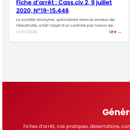
Fiche d’arrêt : Cass.civ 2, 9 juillet
con
2020, N°19-15.446
de
trav
La société anonyme, spécialisée dans le secteur de
:
l’électricité, a fait l’objet d’un contrôle par l’union de
recouvrement…
pro
:
Lire →
07/07/2026
du
Fich
sala
d’ar
ou
:
frag
Cass
du
2,
lien
9
juill
202
N°1
15.
Génére
Fiches d’arrêt, cas pratiques, dissertations, 