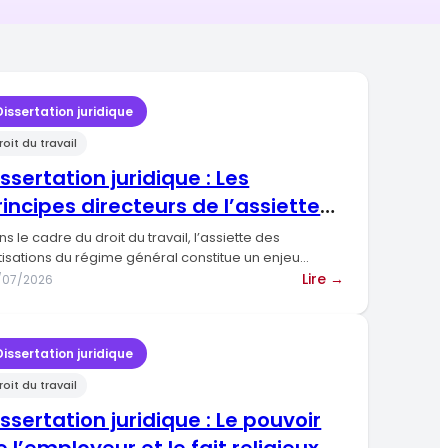
Dissertation juridique
roit du travail
issertation juridique : Les
rincipes directeurs de l’assiette
es cotisations du régime général
s le cadre du droit du travail, l’assiette des
tisations du régime général constitue un enjeu
ndamental, tant…
:
Lire →
/07/2026
ion
Dissertation
juridique
:
Dissertation juridique
ion
Les
roit du travail
principes
directeurs
issertation juridique : Le pouvoir
de