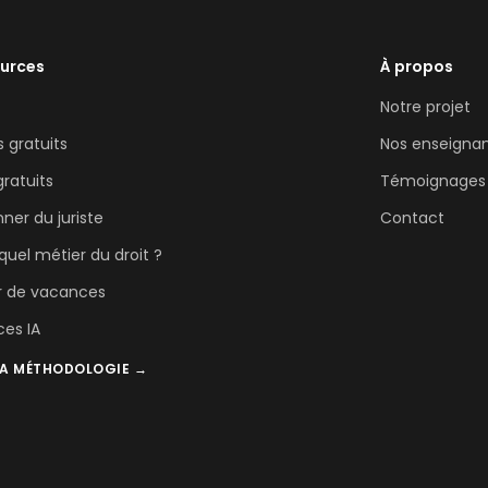
urces
À propos
Notre projet
 gratuits
Nos enseigna
ratuits
Témoignages
nner du juriste
Contact
 quel métier du droit ?
r de vacances
ces IA
LA MÉTHODOLOGIE →