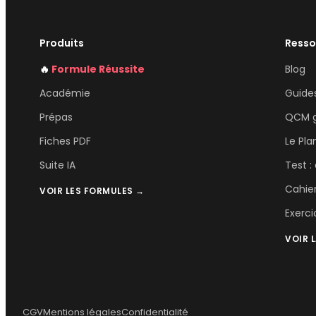
Produits
Resso
🔥
Formule Réussite
Blog
Académie
Guides
Prépas
QCM g
Fiches PDF
Le Pla
Suite IA
Test :
Cahie
VOIR LES FORMULES →
Exerci
VOIR 
CGV
Mentions légales
Confidentialité