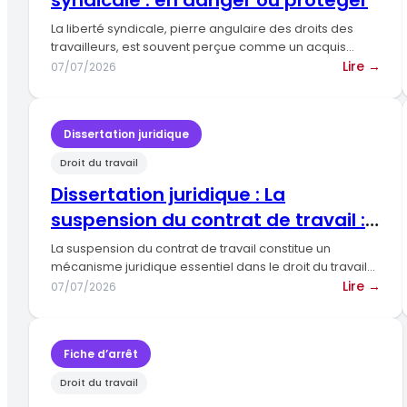
syndicale : en danger ou protéger
est
une
La liberté syndicale, pierre angulaire des droits des
gra
travailleurs, est souvent perçue comme un acquis
fondamental dans les…
soc
:
Lire →
07/07/2026
de
Diss
la
juri
pla
:
Dissertation juridique
év
La
Droit du travail
libe
syn
Dissertation juridique : La
:
suspension du contrat de travail :
en
protection du salarié ou
dan
La suspension du contrat de travail constitue un
ou
fragilisation du lien
mécanisme juridique essentiel dans le droit du travail
français, permettant…
pro
:
Lire →
07/07/2026
Diss
juri
:
Fiche d’arrêt
La
Droit du travail
sus
du