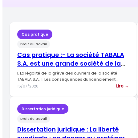
Cas pratique
Droit du travail
Cas pratique :- La société TABALA
S.A. est une grande société de la
place év
I. La légalité de la grève des ouvriers de la société
TABALA S.A. II. Les conséquences du licenciement…
:
Lire →
15/07/2026
Cas
pra
:-
Dissertation juridique
La
Droit du travail
soc
TAB
Dissertation juridique : La liberté
S.A.