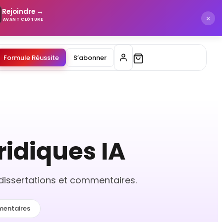
Rejoindre →
×
AVANT CLÔTURE
Formule Réussite
S’abonner
uridiques IA
s, dissertations et commentaires.
entaires