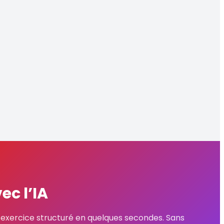
décembre
e
2022
e
ec l’IA
n exercice structuré en quelques secondes. Sans