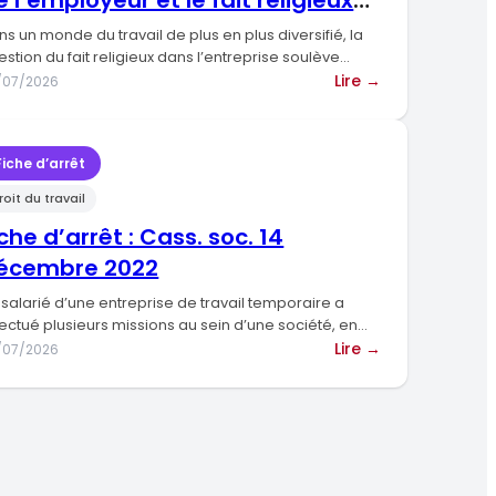
e l’employeur et le fait religieux
l’assiette
ans l’entreprise
des
ns un monde du travail de plus en plus diversifié, la
cotisations
estion du fait religieux dans l’entreprise soulève…
ise
du
:
Lire →
/07/2026
ion
régime
Dissertation
général
juridique
:
Fiche d’arrêt
Le
roit du travail
on
pouvoir
de
iche d’arrêt : Cass. soc. 14
l’employeur
écembre 2022
et
le
 salarié d’une entreprise de travail temporaire a
fait
fectué plusieurs missions au sein d’une société, en
ison d’un…
religieux
:
Lire →
/07/2026
dans
Fiche
l’entreprise
d’arrêt
:
Cass.
soc.
n,
14