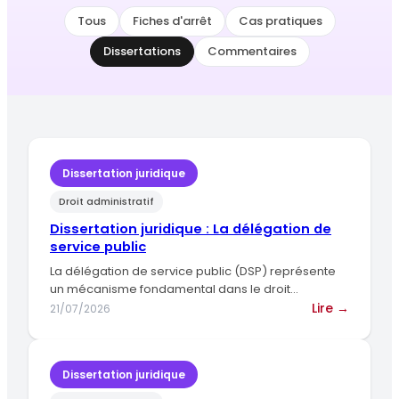
Tous
Fiches d'arrêt
Cas pratiques
Dissertations
Commentaires
Dissertation juridique
Droit administratif
Dissertation juridique : La délégation de
service public
La délégation de service public (DSP) représente
un mécanisme fondamental dans le droit
administratif français, permettant à une…
:
Lire →
21/07/2026
Dissert
juridiqu
:
Dissertation juridique
La