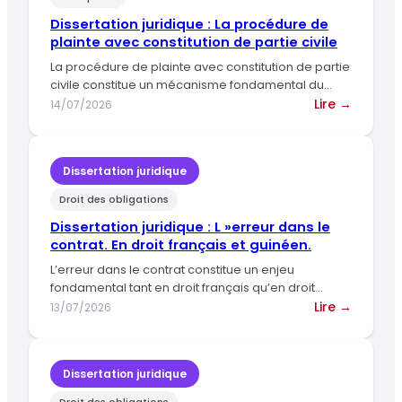
et
Dissertation juridique : La procédure de
la
plainte avec constitution de partie civile
loi
La procédure de plainte avec constitution de partie
civile constitue un mécanisme fondamental du
droit pénal français, permettant…
:
Lire →
14/07/2026
Dissert
juridiqu
:
Dissertation juridique
La
Droit des obligations
procéd
de
Dissertation juridique : L »erreur dans le
plainte
contrat. En droit français et guinéen.
avec
L’erreur dans le contrat constitue un enjeu
constit
fondamental tant en droit français qu’en droit
de
guinéen, car elle remet…
:
Lire →
13/07/2026
partie
Dissert
civile
juridiqu
:
Dissertation juridique
L »erreu