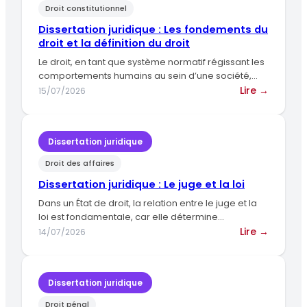
Droit constitutionnel
method
de
Dissertation juridique : Les fondements du
limitati
droit et la définition du droit
du
Le droit, en tant que système normatif régissant les
pouvoir
comportements humains au sein d’une société,
dans
repose sur des…
:
Lire →
15/07/2026
l’Etat
Dissert
juridiqu
:
Dissertation juridique
Les
Droit des affaires
fondem
du
Dissertation juridique : Le juge et la loi
droit
Dans un État de droit, la relation entre le juge et la
et
loi est fondamentale, car elle détermine…
la
:
Lire →
14/07/2026
définiti
Dissert
du
juridiqu
droit
:
Dissertation juridique
Le
Droit pénal
juge