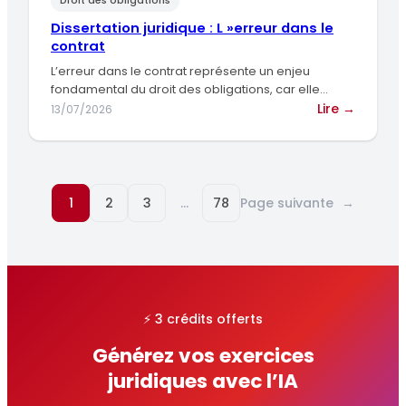
Droit des obligations
dans
le
Dissertation juridique : L »erreur dans le
contrat
contrat
En
L’erreur dans le contrat représente un enjeu
droit
fondamental du droit des obligations, car elle
françai
remet en question la…
:
Lire →
13/07/2026
et
Dissert
guinéen
juridiqu
:
L »erreu
1
2
3
…
78
Page suivante
→
dans
le
contrat
⚡ 3 crédits offerts
Générez vos exercices
juridiques avec l’IA