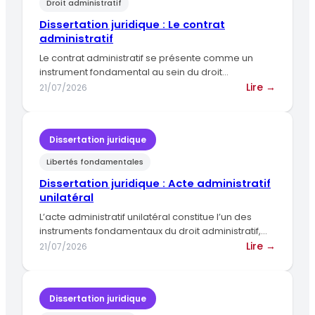
Droit administratif
délégat
de
Dissertation juridique : Le contrat
service
administratif
public
Le contrat administratif se présente comme un
instrument fondamental au sein du droit
administratif français, jouant un rôle…
:
Lire →
21/07/2026
Dissert
juridiqu
:
Dissertation juridique
Le
Libertés fondamentales
contrat
adminis
Dissertation juridique : Acte administratif
unilatéral
L’acte administratif unilatéral constitue l’un des
instruments fondamentaux du droit administratif,
permettant à l’administration d’agir de manière
:
Lire →
21/07/2026
autonome…
Dissert
juridiqu
:
Dissertation juridique
Acte