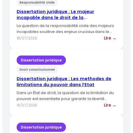
Responsabilité civile
adminis
unilatér
Dissertation juridique : Le majeur
incapable dans le droit de la
responsabilité civile.
La question de la responsabilité civile des majeurs
incapables soulève des enjeux cruciaux dans le
droit français, où…
:
Lire →
18/07/2026
Dissert
juridiqu
:
Dissertation juridique
Le
Droit constitutionnel
majeur
incapa
Dissertation juridique : Les methodes de
dans
limitations du pouvoir dans l’Etat
le
Dans un État de droit, la question de la limitation du
droit
pouvoir est essentielle pour garantir la liberté…
de
:
Lire →
16/07/2026
la
Dissert
respons
juridiqu
civile.
:
Dissertation juridique
Les