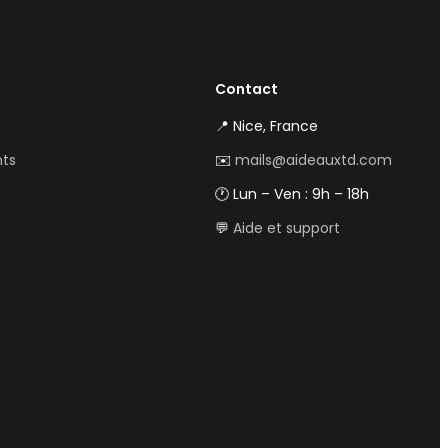
Contact
📍 Nice, France
nts
✉️
mails@aideauxtd.com
🕐 Lun – Ven : 9h – 18h
💬
Aide et support