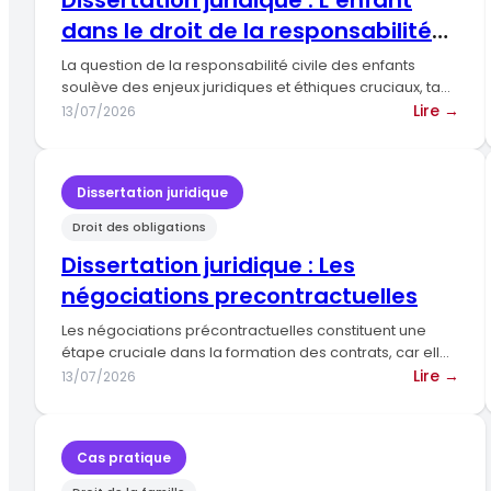
Dissertation juridique : L’enfant
plai
dans le droit de la responsabilité
ave
civile.
cons
La question de la responsabilité civile des enfants
de
soulève des enjeux juridiques et éthiques cruciaux, tant
pour les…
part
:
Lire →
13/07/2026
civil
Diss
juri
:
Dissertation juridique
L’en
Droit des obligations
dan
le
Dissertation juridique : Les
droi
négociations precontractuelles
de
la
Les négociations précontractuelles constituent une
resp
étape cruciale dans la formation des contrats, car elles
permettent aux parties de…
civil
:
Lire →
13/07/2026
Diss
juri
:
Cas pratique
Les