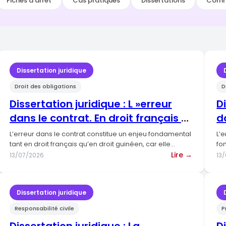
Fiches d'arrêt
Cas pratiques
Dissertations
Comm
Dissertation juridique
Droit des obligations
D
Dissertation juridique : L »erreur
D
dans le contrat. En droit français et
d
guinéen.
L’erreur dans le contrat constitue un enjeu fondamental
L’
tant en droit français qu’en droit guinéen, car elle
fo
remet…
:
qu
Lire →
13/07/2026
13
ertation
Dissertat
dique
juridique
:
Dissertation juridique
L »erreur
Responsabilité civile
P
cédure
dans
le