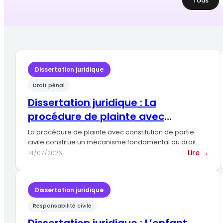
Tous
Dissertation juridique
Droit pénal
Dissertation juridique : La
procédure de plainte avec
constitution de partie civile
La procédure de plainte avec constitution de partie
civile constitue un mécanisme fondamental du droit
pénal français, permettant…
:
Lire →
14/07/2026
Diss
juri
:
Dissertation juridique
La
Responsabilité civile
pro
de