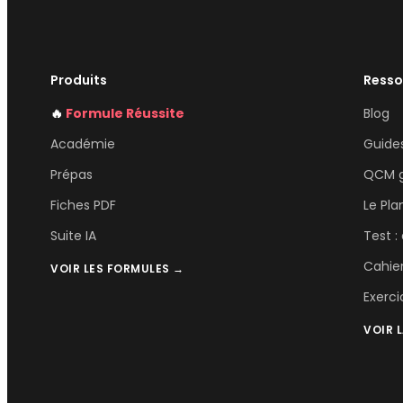
Produits
Resso
🔥
Formule Réussite
Blog
Académie
Guides
Prépas
QCM g
Fiches PDF
Le Pla
Suite IA
Test :
Cahie
VOIR LES FORMULES →
Exerci
VOIR 