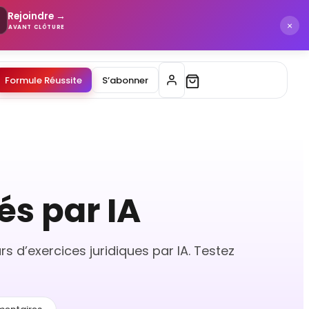
Rejoindre →
×
AVANT CLÔTURE
Formule Réussite
S’abonner
és par IA
 d’exercices juridiques par IA. Testez