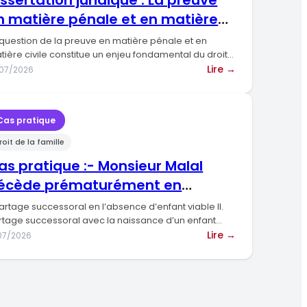
issertation juridique : La preuve
contrat
n matière pénale et en matière
vile
 question de la preuve en matière pénale et en
tière civile constitue un enjeu fondamental du droit,
:
Lire →
/07/2026
ion
Dissertation
juridique
:
Cas pratique
La
roit de la famille
on
preuve
en
as pratique :- Monsieur Malal
matière
écède prématurément en
pénale
aissant derrière lui
et
 Partage successoral en l’absence d’enfant viable II.
ilité
en
rtage successoral avec la naissance d’un enfant
ble III. Partage…
matière
:
Lire →
/07/2026
ion
civile
Cas
pratique
:-
ndance
Monsieur