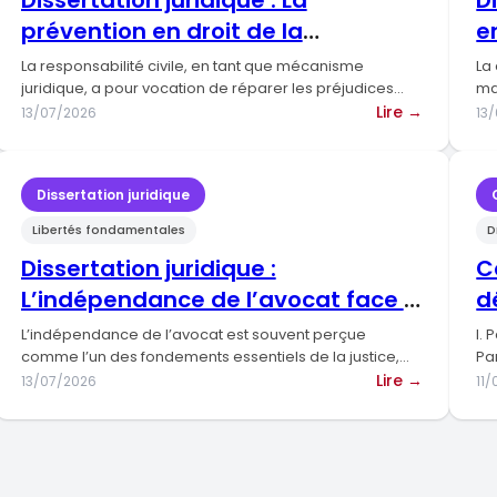
Dissertation juridique : La
D
nte
contrat.
prévention en droit de la
e
c
En
responsabilité civile.
ci
titution
droit
La responsabilité civile, en tant que mécanisme
La
français
juridique, a pour vocation de réparer les préjudices
ma
ie
causés par des…
et
:
…
Lire →
13/07/2026
13
e
ertation
guinéen.
Dissertat
dique
juridique
:
Dissertation juridique
fant
La
Libertés fondamentales
D
s
préventi
en
Dissertation juridique :
C
t
droit
L’indépendance de l’avocat face à
d
de
son client et le juge
l
la
L’indépendance de l’avocat est souvent perçue
I.
onsabilité
responsab
comme l’un des fondements essentiels de la justice,
Pa
e.
garantissant à la fois…
civile.
:
via
Lire →
13/07/2026
11
ertation
Dissertat
dique
juridique
:
L’indépe