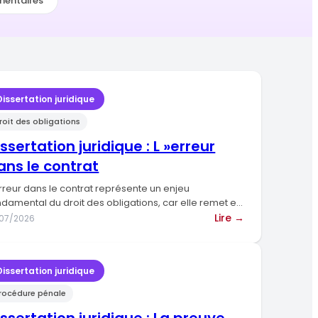
entaires
Dissertation juridique
roit des obligations
issertation juridique : L »erreur
ans le contrat
erreur dans le contrat représente un enjeu
ndamental du droit des obligations, car elle remet en
estion la…
:
Lire →
/07/2026
ion
Dissertation
juridique
:
Dissertation juridique
L »erreur
rocédure pénale
dans
le