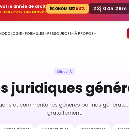
votre année de droit
23j 04h 29m
53%
ÉCONOMISEZ
RIPTIONS POSSIBLES EN AOÛT
HODOLOGIE
FORMULES
RESSOURCES
À PROPOS
Minos IA
s juridiques génér
tations et commentaires générés par nos générateurs
gratuitement.