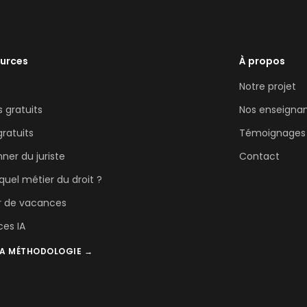
urces
À propos
Notre projet
 gratuits
Nos enseigna
ratuits
Témoignages
nner du juriste
Contact
 quel métier du droit ?
r de vacances
ces IA
LA MÉTHODOLOGIE →