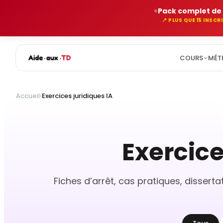
Pack complet de 
📍 PLUS QUE 15 INSC
COURS
MÉT
Aller
au
Accueil
›
Exercices juridiques IA
contenu
Exercice
Fiches d’arrêt, cas pratiques, disser