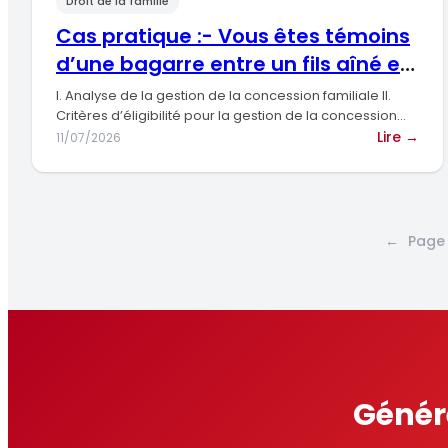
Droit de la famille
nég
pre
Cas pratique :- Vous êtes témoins
d’une bagarre entre un fils aîné et
son j
I. Analyse de la gestion de la concession familiale II.
Critères d’éligibilité pour la gestion de la concession…
:
Lire →
11/07/2026
Cas
pra
:-
Vou
←
Page
ête
tém
d’u
bag
ent
un
fils
aîn
Génére
et
son