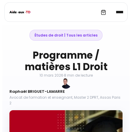
Aller
au
Études de droit
 | 
Tous les articles
contenu
Programme /
matières L1 Droit
10 mars 2026
·
8 min de lecture
Raphaël BRIGUET-LAMARRE
Avocat de formation et enseignant, Master 2 DPRT, Assas Paris
2