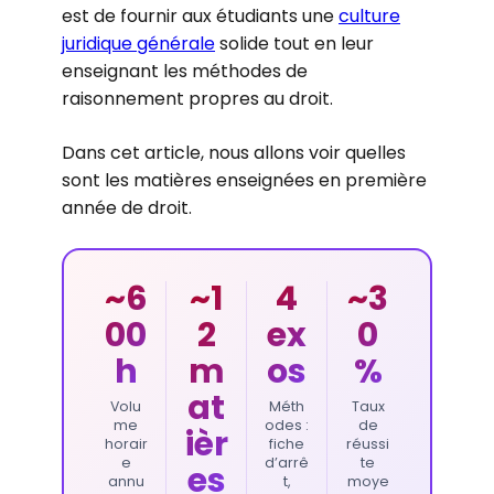
est de fournir aux étudiants une
culture
juridique générale
solide tout en leur
enseignant les méthodes de
raisonnement propres au droit.
Dans cet article, nous allons voir quelles
sont les matières enseignées en première
année de droit.
~6
~1
4
~3
00
2
ex
0
h
m
os
%
at
Volu
Méth
Taux
me
odes :
de
ièr
horair
fiche
réussi
e
d’arrê
te
es
annu
t,
moye